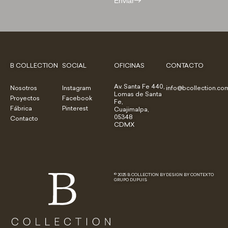
Enviar
B COLLECTION
SOCIAL
OFICINAS
CONTACTO
Av. Santa Fe 440,
Nosotros
Instagram
info@bcollection.co
Lomas de Santa
Proyectos
Facebook
Fe,
Fábrica
Pinterest
Cuajimalpa,
05348
Contacto
CDMX
© 2025 B COLLECTION BY
DESIGN BY CONTEXTO
GRUPO DUPUIS