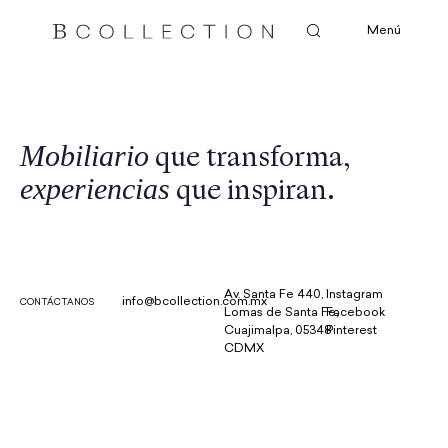
Menú
Mobiliario
que transforma,
experiencias
que inspiran.
Av. Santa Fe 440,
Instagram
info@bcollection.com.mx
CONTÁCTANOS
Lomas de Santa Fe,
Facebook
Cuajimalpa, 05348
Pinterest
CDMX