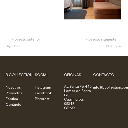
← Proyecto anterior
Proyecto siguiente →
Hyatt Zilara
Palacio Iriarte
B COLLECTION
SOCIAL
OFICINAS
CONTACTO
Av. Santa Fe 440,
Nosotros
Instagram
info@bcollection.co
Lomas de Santa
Proyectos
Facebook
Fe,
Fábrica
Pinterest
Cuajimalpa,
05348
Contacto
CDMX